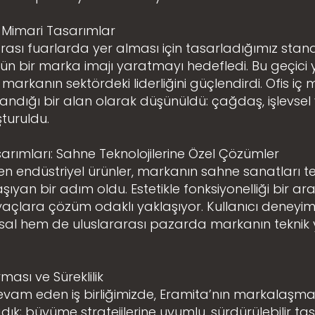
ç Mimari Tasarımlar
arası fuarlarda yer alması için tasarladığımız stan
ün bir marka imajı yaratmayı hedefledi. Bu geçici ya
markanın sektördeki liderliğini güçlendirdi. Ofis iç m
azandığı bir alan olarak düşünüldü: çağdaş, işlevsel 
turuldu.
sarımları: Sahne Teknolojilerine Özel Çözümler
ilen endüstriyel ürünler, markanın sahne sanatları te
taşıyan bir adım oldu. Estetikle fonksiyonelliği bir 
tiyaçlara çözüm odaklı yaklaşıyor. Kullanıcı deneyi
sal hem de uluslararası pazarda markanın teknik yet
sı ve Süreklilik
evam eden iş birliğimizde, Eramita’nın markalaşma
k; büyüme stratejilerine uyumlu, sürdürülebilir ta