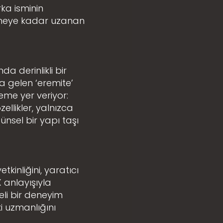
arka isminin
irmeye kadar uzanan
a derinlikli bir
na gelen ‘eremite’
me yer veriyor:
zellikler, yalnızca
nsel bir yapı taşı
tkinliğini, yaratıcı
X anlayışıyla
eli bir deneyim
i uzmanlığını