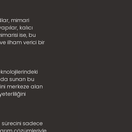
dlar, mimari
pılar, kalıcı
imarisi ise, bu
ve ilham verici bir
knolojilerindeki
arada sunan bu
mini merkeze alan
erliliğini
 sürecini sadece
sarım çözümleriyle