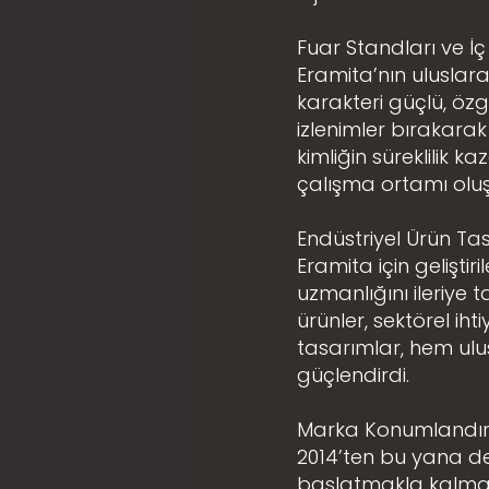
Fuar Standları ve İ
Eramita’nın uluslar
karakteri güçlü, özg
izlenimler bırakarak 
kimliğin süreklilik k
çalışma ortamı oluş
Endüstriyel Ürün Ta
Eramita için geliştir
uzmanlığını ileriye 
ürünler, sektörel ih
tasarımlar, hem ulu
güçlendirdi.
Marka Konumlandırma
2014’ten bu yana d
başlatmakla kalmadı