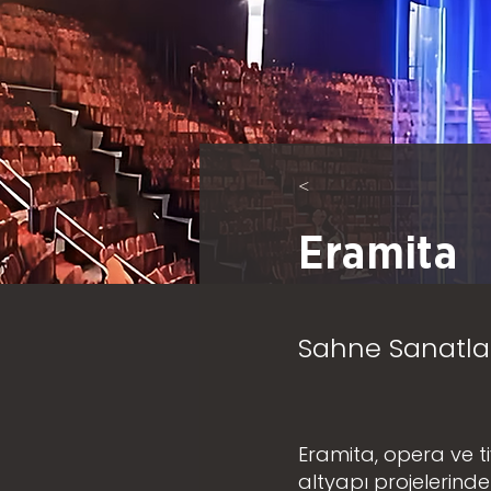
<
Eramita
Sahne Sanatla
Eramita, opera ve t
altyapı projelerind