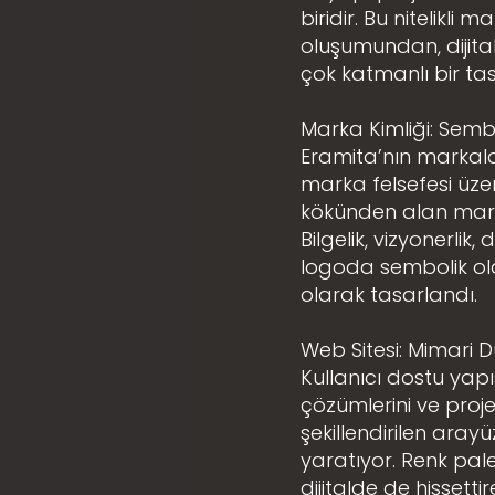
biridir. Bu nitelikli 
oluşumundan, dijita
çok katmanlı bir tas
Marka Kimliği: Sembo
Eramita’nın markala
marka felsefesi üzer
kökünden alan marka
Bilgelik, vizyonerlik
logoda sembolik ola
olarak tasarlandı.
Web Sitesi: Mimari D
Kullanıcı dostu yapıs
çözümlerini ve projel
şekillendirilen aray
yaratıyor. Renk pale
dijitalde de hissetti