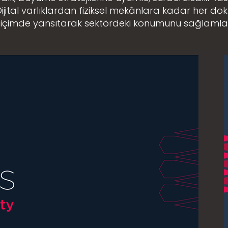
 Dijital varlıklardan fiziksel mekânlara kadar her d
ı biçimde yansıtarak sektördeki konumunu sağlamlaş