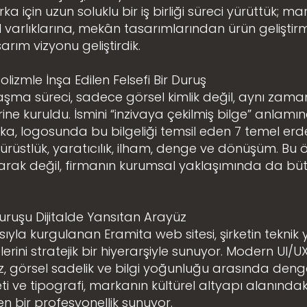
marka için uzun soluklu bir iş birliği süreci yürüttük; m
l varlıklarına, mekân tasarımlarından ürün gelişt
arım vizyonu geliştirdik.
lizmle İnşa Edilen Felsefi Bir Duruş
şma süreci, sadece görsel kimlik değil, aynı zamand
ine kuruldu. İsmini “inzivaya çekilmiş bilge” anlamı
, logosunda bu bilgeliği temsil eden 7 temel erde
, dürüstlük, yaratıcılık, ilham, denge ve dönüşüm. Bu ö
rak değil, firmanın kurumsal yaklaşımında da bütü
uruşu Dijitalde Yansıtan Arayüz
ıyla kurgulanan Eramita web sitesi, şirketin teknik ye
erini stratejik bir hiyerarşiyle sunuyor. Modern UI/U
üz, görsel sadelik ve bilgi yoğunluğu arasında deng
ti ve tipografi, markanın kültürel altyapı alanındak
ren bir profesyonellik sunuyor.