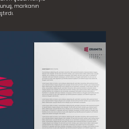
okunuş, markanın
tırdı.