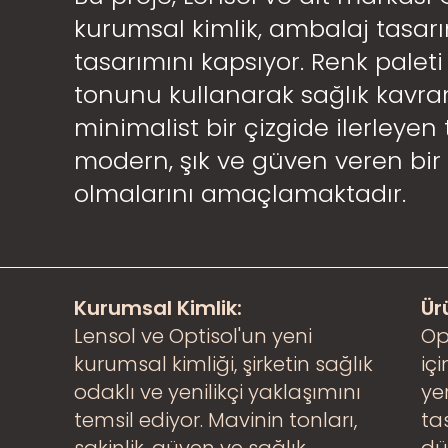
kurumsal kimlik, ambalaj tasar
tasarımını kapsıyor. Renk palet
tonunu kullanarak sağlık kavr
minimalist bir çizgide ilerleyen
modern, şık ve güven veren bi
olmalarını amaçlamaktadır.
Kurumsal Kimlik:
Ür
Lensol ve Optisol'un yeni
Op
kurumsal kimliği, şirketin sağlık
içi
odaklı ve yenilikçi yaklaşımını
ye
temsil ediyor. Mavinin tonları,
ta