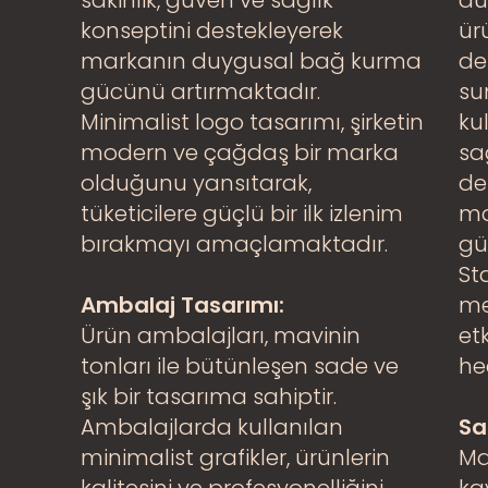
sakinlik, güven ve sağlık
dü
konseptini destekleyerek
ür
markanın duygusal bağ kurma
de
gücünü artırmaktadır.
su
Minimalist logo tasarımı, şirketin
ku
modern ve çağdaş bir marka
sa
olduğunu yansıtarak,
de
tüketicilere güçlü bir ilk izlenim
ma
bırakmayı amaçlamaktadır.
güv
St
Ambalaj Tasarımı:
me
Ürün ambalajları, mavinin
et
tonları ile bütünleşen sade ve
he
şık bir tasarıma sahiptir.
Ambalajlarda kullanılan
Sa
minimalist grafikler, ürünlerin
Ma