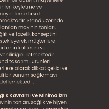
zenli bir düzen, müşterilere
ünleri keşfetme ve
neyimleme fırsatı
nmaktadır. Stand üzerinde
llanılan mavinin tonları,
ğlık ve tazelik konseptini
stekleyerek, müşterilere
rkanın kalitesini ve
enilirliğini iletmektedir.
and tasarımı, ürünleri
rkeze alarak dikkat çekici ve
kili bir sunum sağlamayı
deflemektedir.
ğlık Kavramı ve Minimalizm:
vinin tonları, sağlık ve hijyen