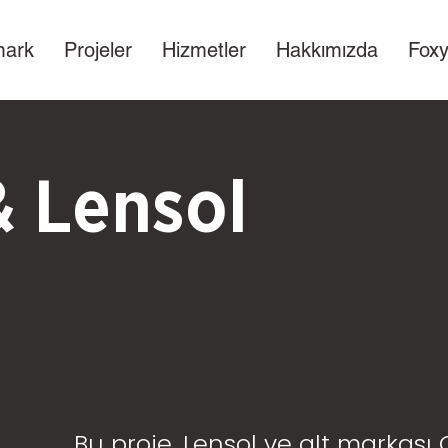
mark
Projeler
Hizmetler
Hakkımızda
Foxy
& Lensol
Bu proje, Lensol ve alt markası Op