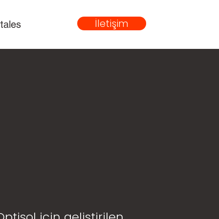
İletişim
tales
tisol için geliştirilen