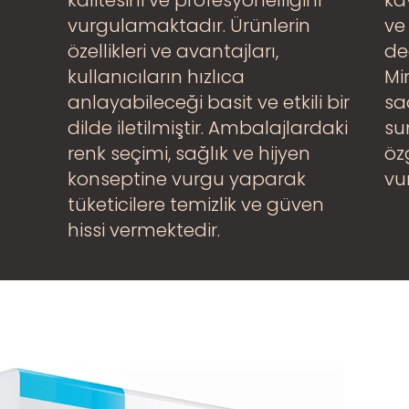
kalitesini ve profesyonelliğini
ka
vurgulamaktadır. Ürünlerin
ve
özellikleri ve avantajları,
de
kullanıcıların hızlıca
Mi
anlayabileceği basit ve etkili bir
sad
dilde iletilmiştir. Ambalajlardaki
sun
renk seçimi, sağlık ve hijyen
öz
konseptine vurgu yaparak
vu
tüketicilere temizlik ve güven
hissi vermektedir.