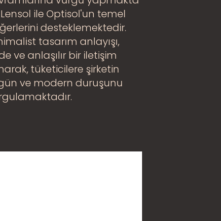
vramlarına vurgu yapmakta
 Lensol ile Optisol'un temel
ğerlerini desteklemektedir.
nimalist tasarım anlayışı,
e ve anlaşılır bir iletişim
arak, tüketicilere şirketin
gün ve modern duruşunu
rgulamaktadır.